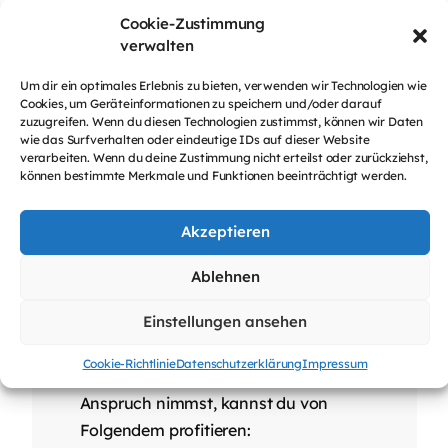
und Glaubwürdigkeit bei Google
Cookie-Zustimmung
aufzubauen.
verwalten
Fortlaufende Unterstützung und
Um dir ein optimales Erlebnis zu bieten, verwenden wir Technologien wie
Überwachung: Die Einrichtung deines
Cookies, um Geräteinformationen zu speichern und/oder darauf
Merchant Centers ist erst der Anfang.
zuzugreifen. Wenn du diesen Technologien zustimmst, können wir Daten
wie das Surfverhalten oder eindeutige IDs auf dieser Website
Um langfristigen Erfolg zu
verarbeiten. Wenn du deine Zustimmung nicht erteilst oder zurückziehst,
gewährleisten, biete ich
können bestimmte Merkmale und Funktionen beeinträchtigt werden.
kontinuierliche Unterstützung,
Überwachung und Optimierung. Ich
Akzeptieren
verfolge die Leistung deiner
Kampagnen, identifiziere
Ablehnen
Verbesserungsmöglichkeiten und
setze notwendige Anpassungen um,
Einstellungen ansehen
um deine ROI zu maximieren.
Cookie-Richtlinie
Datenschutzerklärung
Impressum
Wenn du meine Dienstleistungen in
Anspruch nimmst, kannst du von
Folgendem profitieren: